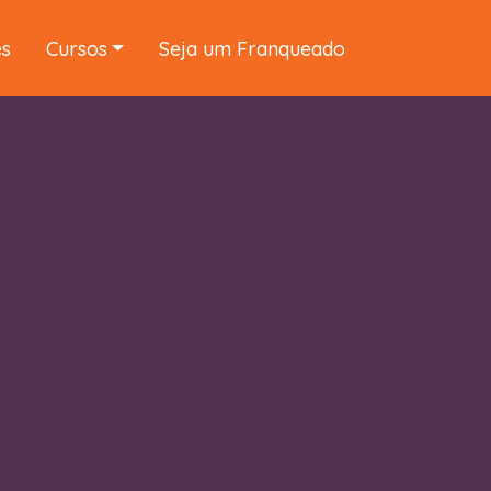
es
Cursos
Seja um Franqueado