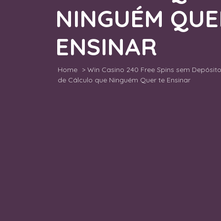
NINGUÉM QUE
ENSINAR
Home
>
Win Casino 240 Free Spins sem Depósito 
de Cálculo que Ninguém Quer te Ensinar