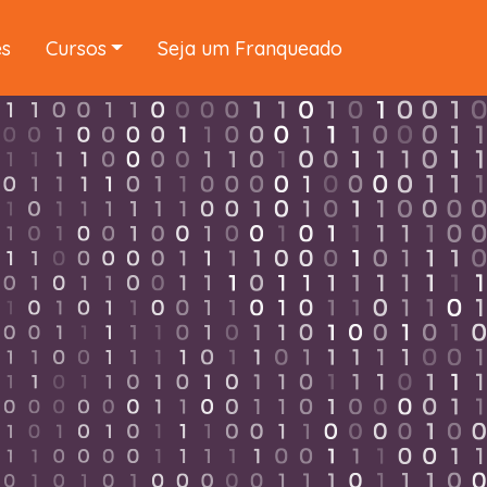
es
Cursos
Seja um Franqueado