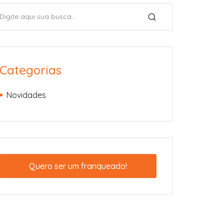
Categorias
Novidades
Quero ser um franqueado!