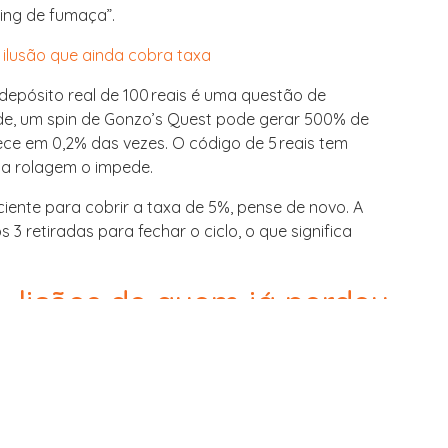
ng de fumaça”.
ilusão que ainda cobra taxa
 depósito real de 100 reais é uma questão de
ade, um spin de Gonzo’s Quest pode gerar 500% de
ce em 0,2% das vezes. O código de 5 reais tem
 a rolagem o impede.
ciente para cobrir a taxa de 5%, pense de novo. A
3 retiradas para fechar o ciclo, o que significa
– lições de quem já perdeu
conta que, ao usar o código, gastou 42 reais em
saldo já estava quase zero. Ele então calculou que
m “custo de oportunidade”.