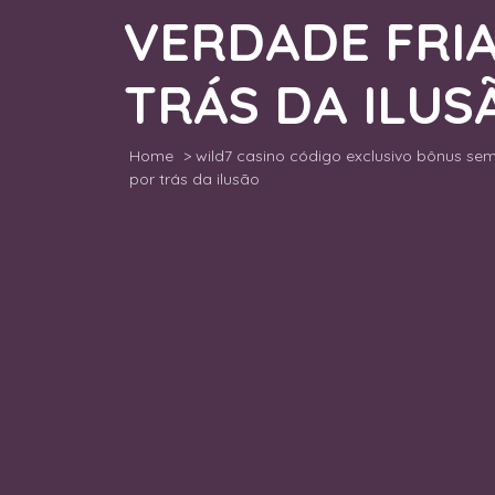
VERDADE FRI
TRÁS DA ILUS
Home
>
wild7 casino código exclusivo bônus sem
por trás da ilusão