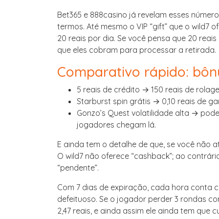
Bet365 e 888casino já revelam esses número
termos. Até mesmo o VIP “gift” que o wild7 o
20 reais por dia. Se você pensa que 20 reai
que eles cobram para processar a retirada.
Comparativo rápido: bônus
5 reais de crédito → 150 reais de rolag
Starburst spin grátis → 0,10 reais de g
Gonzo’s Quest volatilidade alta → po
jogadores chegam lá.
E ainda tem o detalhe de que, se você não 
O wild7 não oferece “cashback”; ao contrári
“pendente”.
Com 7 dias de expiração, cada hora conta c
defeituoso. Se o jogador perder 3 rondas con
2,47 reais, e ainda assim ele ainda tem que c