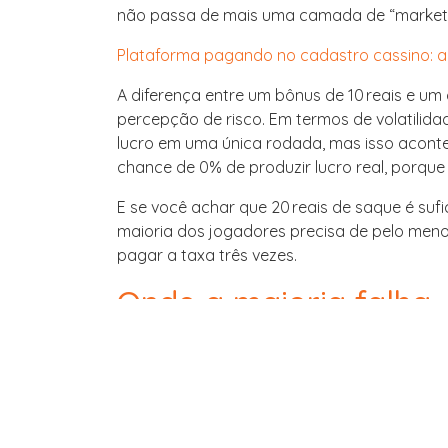
não passa de mais uma camada de “marketi
Plataforma pagando no cadastro cassino: a 
A diferença entre um bônus de 10 reais e um
percepção de risco. Em termos de volatilid
lucro em uma única rodada, mas isso aconte
chance de 0% de produzir lucro real, porque
E se você achar que 20 reais de saque é sufi
maioria dos jogadores precisa de pelo menos 
pagar a taxa três vezes.
Onde a maioria falha 
tudo
Um veterano de 15 anos de casa de apostas 
apenas duas horas antes de perceber que o 
cada minuto de jogo lhe custou 0,35 reais e