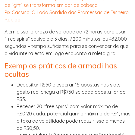
de “gift” se transforma em dor de cabeça
Pix Cassino: O Lado Sórdido das Promessas de Dinheiro
Rápido
Além disso, o prazo de validade de 72 horas para usar
“free spins” equivale a 3 dias, 7.200 minutos, ou 432.000
segundos – tempo suficiente para se convencer de que
a vida inteira está em jogo enquanto a roleta gira.
Exemplos práticos de armadilhas
ocultas
Depositar R$50 e esperar 15 apostas nas slots:
gasto real chega a R$750 se cada aposta for de
R$5.
Receber 20 “free spins” com valor máximo de
R$0,20 cada: potencial ganho máximo de R$4, mas
a taxa de volatilidade pode reduzir isso a menos
de R$0,50.