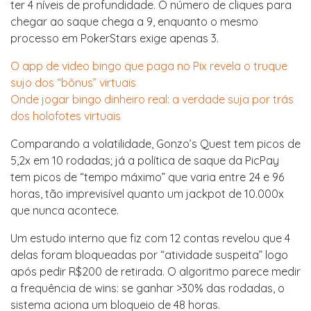
ter 4 níveis de profundidade. O número de cliques para
chegar ao saque chega a 9, enquanto o mesmo
processo em PokerStars exige apenas 3.
O app de video bingo que paga no Pix revela o truque
sujo dos “bônus” virtuais
Onde jogar bingo dinheiro real: a verdade suja por trás
dos holofotes virtuais
Comparando a volatilidade, Gonzo’s Quest tem picos de
5,2x em 10 rodadas; já a política de saque da PicPay
tem picos de “tempo máximo” que varia entre 24 e 96
horas, tão imprevisível quanto um jackpot de 10.000x
que nunca acontece.
Um estudo interno que fiz com 12 contas revelou que 4
delas foram bloqueadas por “atividade suspeita” logo
após pedir R$200 de retirada. O algoritmo parece medir
a frequência de wins: se ganhar >30% das rodadas, o
sistema aciona um bloqueio de 48 horas.