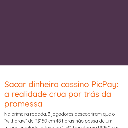
Sacar dinheiro cassino PicPay:
a realidade crua por trás da
promessa
Na primeira rodada, 3 jogadores descobriram que o
“withdraw” de R$150 em 48 horas não passa de um
truque enrolado; a taxa de 2,5% transforma R$150 em