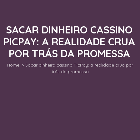
SACAR DINHEIRO CASSINO
PICPAY: A REALIDADE CRUA
POR TRÁS DA PROMESSA
Home
>
Sacar dinheiro cassino PicPay: a realidade crua por
trás da promessa