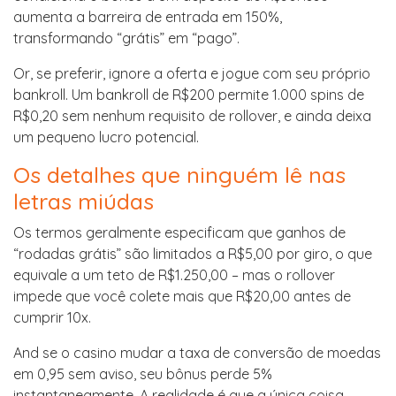
aumenta a barreira de entrada em 150%,
transformando “grátis” em “pago”.
Or, se preferir, ignore a oferta e jogue com seu próprio
bankroll. Um bankroll de R$200 permite 1.000 spins de
R$0,20 sem nenhum requisito de rollover, e ainda deixa
um pequeno lucro potencial.
Os detalhes que ninguém lê nas
letras miúdas
Os termos geralmente especificam que ganhos de
“rodadas grátis” são limitados a R$5,00 por giro, o que
equivale a um teto de R$1.250,00 – mas o rollover
impede que você colete mais que R$20,00 antes de
cumprir 10x.
And se o casino mudar a taxa de conversão de moedas
em 0,95 sem aviso, seu bônus perde 5%
instantaneamente. A realidade é que a única coisa