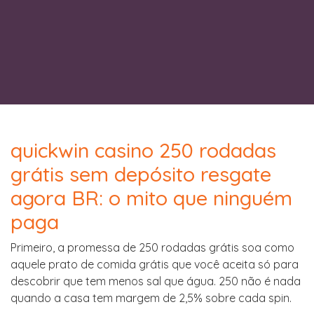
quickwin casino 250 rodadas
grátis sem depósito resgate
agora BR: o mito que ninguém
paga
Primeiro, a promessa de 250 rodadas grátis soa como
aquele prato de comida grátis que você aceita só para
descobrir que tem menos sal que água. 250 não é nada
quando a casa tem margem de 2,5% sobre cada spin.