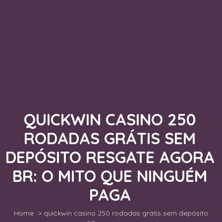
QUICKWIN CASINO 250
RODADAS GRÁTIS SEM
DEPÓSITO RESGATE AGORA
BR: O MITO QUE NINGUÉM
PAGA
Home
>
quickwin casino 250 rodadas grátis sem depósito