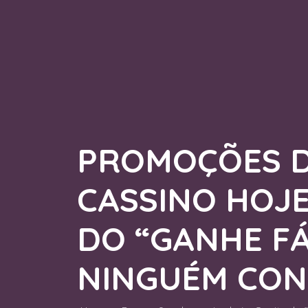
PROMOÇÕES 
CASSINO HOJE
DO “GANHE FÁ
NINGUÉM CON