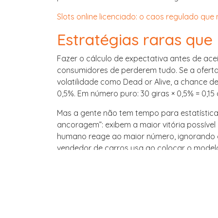
Slots online licenciado: o caos regulado que
Estratégias raras qu
Fazer o cálculo de expectativa antes de ac
consumidores de perderem tudo. Se a oferta 
volatilidade como Dead or Alive, a chance d
0,5%. Em número puro: 30 giras × 0,5% = 0,15
Mas a gente não tem tempo para estatística
ancoragem”: exibem a maior vitória possíve
humano reage ao maior número, ignorando a
vendedor de carros usa ao colocar o modelo
segundo parecer barato.
And the withdrawal process? Mesmo quando
liberar o dinheiro, com verificações de iden
rosto e, às vezes, comprovação de origem d
como se fosse depósito de segurança de um