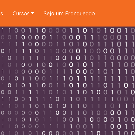
es
Cursos
Seja um Franqueado