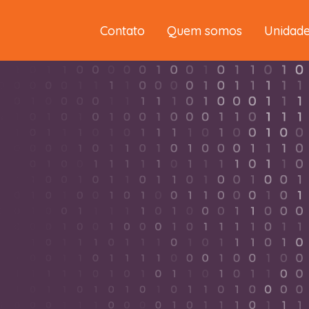
Contato
Quem somos
Unidad