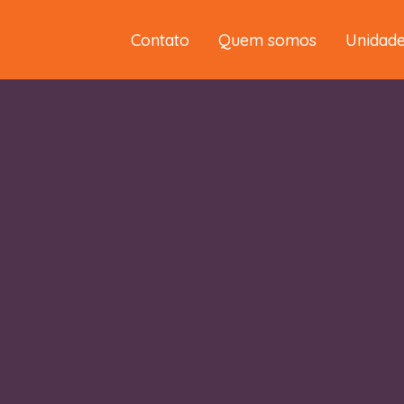
Contato
Quem somos
Unidad