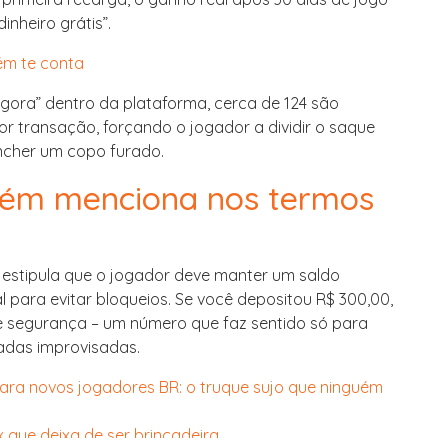
inheiro grátis”.
uém te conta
agora” dentro da plataforma, cerca de 124 são
or transação, forçando o jogador a dividir o saque
ncher um copo furado.
uém menciona nos termos
 estipula que o jogador deve manter um saldo
al para evitar bloqueios. Se você depositou R$ 300,00,
 segurança – um número que faz sentido só para
adas improvisadas.
ara novos jogadores BR: o truque sujo que ninguém
 que deixa de ser brincadeira