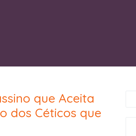
ssino que Aceita
o dos Céticos que