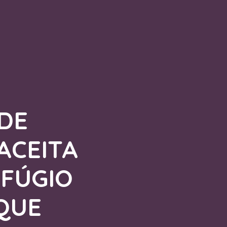
DE
ACEITA
EFÚGIO
QUE