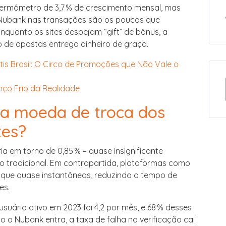
ermômetro de 3,7 % de crescimento mensal, mas
 Nubank nas transações são os poucos que
quanto os sites despejam “gift” de bônus, a
o de apostas entrega dinheiro de graça.
s Brasil: O Circo de Promoções que Não Vale o
nço Frio da Realidade
 a moeda de troca dos
tes?
ia em torno de 0,85 % – quase insignificante
 tradicional. Em contrapartida, plataformas como
que quase instantâneas, reduzindo o tempo de
es.
uário ativo em 2023 foi 4,2 por mês, e 68 % desses
 o Nubank entra, a taxa de falha na verificação cai