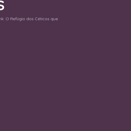
S
k: O Refúgio dos Céticos que