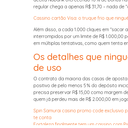
regular chega a apenas R$ 31,70 – nada de “d
Cassino cartão Visa: o truque frio que ning
Além disso, a cada 1.000 cliques em “sacar 
interrompidos por um limite de R$ 1.000,00 p
em múltiplas tentativas, como quem tenta e
Os detalhes que ning
de uso
O contrato da maioria das casas de aposta
positivo de pelo menos 5 % do depósito inici
precisa preservar R$ 15,00 como margem de
quem já perdeu mais de R$ 2.000,00 em jog
Spin Samurai casino promo code exclusivo p
te conta
Fortaleza finalmente tem um cassino com Pix