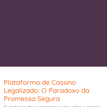
Plataforma de Cassino
Legalizado: O Paradoxo da
Promessa Segura