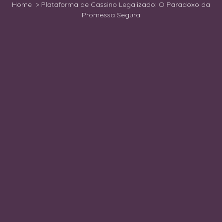
Home
>
Plataforma de Cassino Legalizado: O Paradoxo da
Promessa Segura