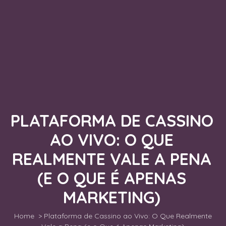
PLATAFORMA DE CASSINO
AO VIVO: O QUE
REALMENTE VALE A PENA
(E O QUE É APENAS
MARKETING)
Home
>
Plataforma de Cassino ao Vivo: O Que Realmente