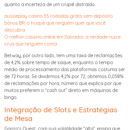
quanto a incerteza de um crupiê distraído.
aussieplay casino 55 rodadas grátis sem depósito
bônus BR: o truque que ninguém quer que você
descubra
O melhor cassino online em Salvador: a verdade nua e
crua que ninguém conta
Betway, por outro lado, tem uma taxa de reclamações
de 4,2% sobre tempo de saque, enquanto o tempo
médio de processamento das plataformas costuma ser
de 72 horas. Se dividirmos 4,2% por 72, obtemos 0,058%
de reclamações por hora, número que explica por que
muitos preferem o “cash out” direto em máquinas de
bingo.
Integração de Slots e Estratégias
de Mesa
Gonzo’s Quest, com sua volatilidade “alta”, ensina que