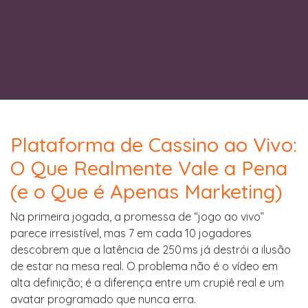
Plataforma de Cassino ao Vivo:
O Que Realmente Vale a Pena
(e o Que é Apenas Marketing)
Na primeira jogada, a promessa de “jogo ao vivo”
parece irresistível, mas 7 em cada 10 jogadores
descobrem que a latência de 250 ms já destrói a ilusão
de estar na mesa real. O problema não é o vídeo em
alta definição; é a diferença entre um crupiê real e um
avatar programado que nunca erra.