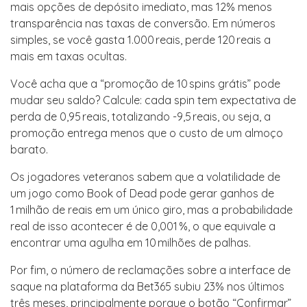
mais opções de depósito imediato, mas 12% menos
transparência nas taxas de conversão. Em números
simples, se você gasta 1.000 reais, perde 120 reais a
mais em taxas ocultas.
Você acha que a “promoção de 10 spins grátis” pode
mudar seu saldo? Calcule: cada spin tem expectativa de
perda de 0,95 reais, totalizando -9,5 reais, ou seja, a
promoção entrega menos que o custo de um almoço
barato.
Os jogadores veteranos sabem que a volatilidade de
um jogo como Book of Dead pode gerar ganhos de
1 milhão de reais em um único giro, mas a probabilidade
real de isso acontecer é de 0,001 %, o que equivale a
encontrar uma agulha em 10 milhões de palhas.
Por fim, o número de reclamações sobre a interface de
saque na plataforma da Bet365 subiu 23% nos últimos
três meses, principalmente porque o botão “Confirmar”