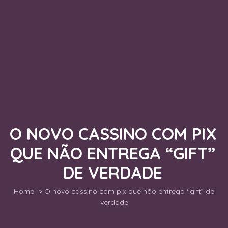
O NOVO CASSINO COM PIX
QUE NÃO ENTREGA “GIFT”
DE VERDADE
Home
>
O novo cassino com pix que não entrega “gift” de
verdade