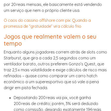
por 20 reais mensais, ele basicamente está vendendo
um serviço que nem o próprio cliente usa.
O caos do cassino offshore com pix: Quando a
promessa de “gratuidade” vira cálculo frio
Jogos que realmente valem o seu
tempo
Enquanto alguns jogadores correm atrás de slots como
Starburst, que gira a cada 2,5 segundos como um
ventilador barato, outros preferem Gonzo’s Quest, que
traz 2,5 x mais volatilidade e exige cálculos de risco mais
refinados – quase como comparar um carro hatch
econômico a um superesportivo que só vale a pena
dirigir em pista fechada.
Depositando 200 reais via pix, você ganha
200 reais de crédito; porém, 3% será deduzido
como comissão, deixando exatamente 194 reais