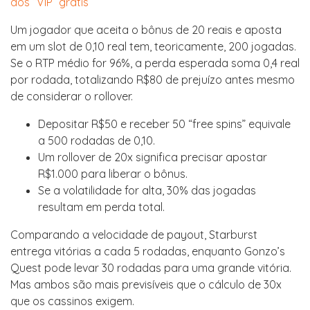
dos “VIP” grátis
Um jogador que aceita o bônus de 20 reais e aposta
em um slot de 0,10 real tem, teoricamente, 200 jogadas.
Se o RTP médio for 96%, a perda esperada soma 0,4 real
por rodada, totalizando R$80 de prejuízo antes mesmo
de considerar o rollover.
Depositar R$50 e receber 50 “free spins” equivale
a 500 rodadas de 0,10.
Um rollover de 20x significa precisar apostar
R$1.000 para liberar o bônus.
Se a volatilidade for alta, 30% das jogadas
resultam em perda total.
Comparando a velocidade de payout, Starburst
entrega vitórias a cada 5 rodadas, enquanto Gonzo’s
Quest pode levar 30 rodadas para uma grande vitória.
Mas ambos são mais previsíveis que o cálculo de 30x
que os cassinos exigem.