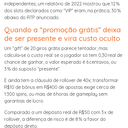
independentes; um relatório de 2022 mostrou que 12 %
dos slots declarados como “VIP” eram, na prática, 30 %
abaixo do RTP anunciado.
Quando a “promoção grátis” deixa
de ser presente e vira custo oculto
Um “gift” de 20 giros grátis parece tentador, mas
calcula‑se o custo real: se o jogador só tem 0,30 real de
chance de ganhar, o valor esperado é 6 centavos, ou
3 % do suposto “presente”.
E ainda tem a cláusula de rollover de 40x; transformar
R$10 de bônus em R$400 de apostas exige cerca de
1.300 spins, ou mais de 6 horas de gameplay sem
garantias de lucro.
Comparado a um depósito real de R$50 com 3 x de
rollover, a diferença de risco é de 8 % a favor do
depósito direto.