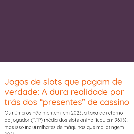
Jogos de slots que pagam de
verdade: A dura realidade por
trás dos “presentes” de cassino
Os números não mentem: em 2023, a taxa de retorno
ao jogador (RTP) média dos slots online ficou em 96,1 %,
mas isso inclui milhares de máquinas que mal atingem