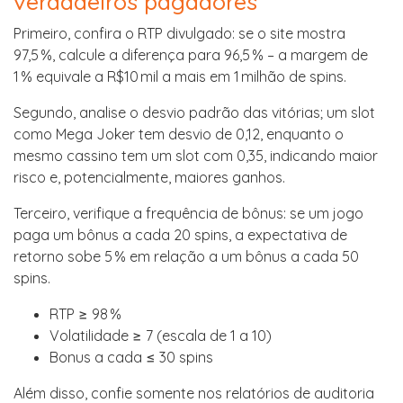
verdadeiros pagadores
Primeiro, confira o RTP divulgado: se o site mostra
97,5 %, calcule a diferença para 96,5 % – a margem de
1 % equivale a R$10 mil a mais em 1 milhão de spins.
Segundo, analise o desvio padrão das vitórias; um slot
como Mega Joker tem desvio de 0,12, enquanto o
mesmo cassino tem um slot com 0,35, indicando maior
risco e, potencialmente, maiores ganhos.
Terceiro, verifique a frequência de bônus: se um jogo
paga um bônus a cada 20 spins, a expectativa de
retorno sobe 5 % em relação a um bônus a cada 50
spins.
RTP ≥ 98 %
Volatilidade ≥ 7 (escala de 1 a 10)
Bonus a cada ≤ 30 spins
Além disso, confie somente nos relatórios de auditoria