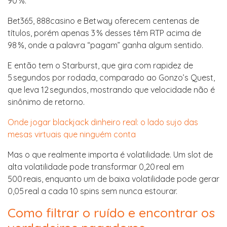
90 %.
Bet365, 888casino e Betway oferecem centenas de
títulos, porém apenas 3 % desses têm RTP acima de
98 %, onde a palavra “pagam” ganha algum sentido.
E então tem o Starburst, que gira com rapidez de
5 segundos por rodada, comparado ao Gonzo’s Quest,
que leva 12 segundos, mostrando que velocidade não é
sinônimo de retorno.
Onde jogar blackjack dinheiro real: o lado sujo das
mesas virtuais que ninguém conta
Mas o que realmente importa é volatilidade. Um slot de
alta volatilidade pode transformar 0,20 real em
500 reais, enquanto um de baixa volatilidade pode gerar
0,05 real a cada 10 spins sem nunca estourar.
Como filtrar o ruído e encontrar os