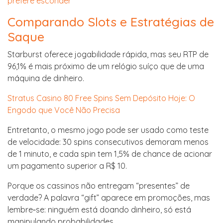
prefere esconder
Comparando Slots e Estratégias de
Saque
Starburst oferece jogabilidade rápida, mas seu RTP de
96,1% é mais próximo de um relógio suíço que de uma
máquina de dinheiro.
Stratus Casino 80 Free Spins Sem Depósito Hoje: O
Engodo que Você Não Precisa
Entretanto, o mesmo jogo pode ser usado como teste
de velocidade: 30 spins consecutivos demoram menos
de 1 minuto, e cada spin tem 1,5% de chance de acionar
um pagamento superior a R$ 10.
Porque os cassinos não entregam “presentes” de
verdade? A palavra “gift” aparece em promoções, mas
lembre‑se: ninguém está doando dinheiro, só está
manipulando probabilidades.