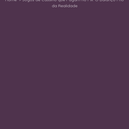
da Realidade