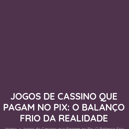
JOGOS DE CASSINO QUE
PAGAM NO PIX: O BALANÇO
FRIO DA REALIDADE
Home
>
Jogos de Cassino que Pagam no Pix: O Balanço Frio