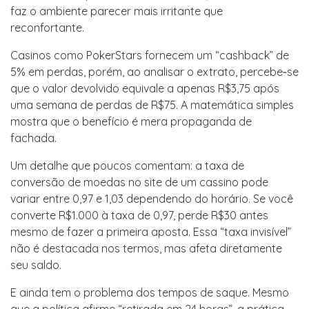
faz o ambiente parecer mais irritante que
reconfortante.
Casinos como PokerStars fornecem um “cashback” de
5% em perdas, porém, ao analisar o extrato, percebe‑se
que o valor devolvido equivale a apenas R$3,75 após
uma semana de perdas de R$75. A matemática simples
mostra que o benefício é mera propaganda de
fachada.
Um detalhe que poucos comentam: a taxa de
conversão de moedas no site de um cassino pode
variar entre 0,97 e 1,03 dependendo do horário. Se você
converte R$1.000 à taxa de 0,97, perde R$30 antes
mesmo de fazer a primeira aposta. Essa “taxa invisível”
não é destacada nos termos, mas afeta diretamente
seu saldo.
E ainda tem o problema dos tempos de saque. Mesmo