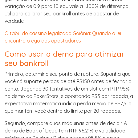
variação de 0,9 para 10 equivale a 1.100% de diferença,
útil para calibrar seu bankroll antes de apostar de
verdade.
O tabu do cassino legalizado Goiânia: Quando a lei
encontra o ego dos apostadores
Como usar a demo para otimizar
seu bankroll
Primeiro, determine seu ponto de ruptura. Suponha que
você só suporte perdas de até R$150 antes de fechar a
conta. Jogando 30 tentativas de um slot com RTP 95%
na demo da PokerStars, e apostando R$5 por rodada, a
expectativa matemática indica perda média de R$7,5, o
que mantém você dentro do limite por 20 rodadas.
Segundo, compare duas máquinas antes de decidir. A
demo de Book of Dead tem RTP 96,21% e volatilidade