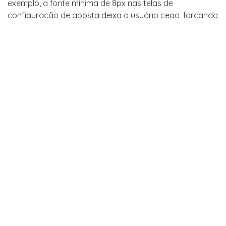
exemplo, a fonte mínima de 8px nas telas de
configuração de aposta deixa o usuário cego, forçando
cliques errados e perdas desnecessárias.
Compartilhar:
Facebook
WhatsApp
LinkedIn
Email
Copy
Link
Categorias
Novidades