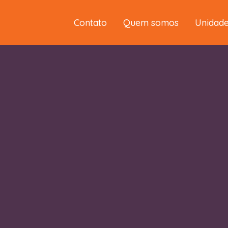
Contato
Quem somos
Unidad