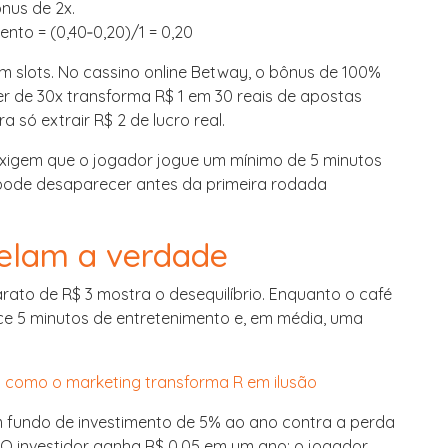
nus de 2x.
nto = (0,40‑0,20)/1 = 0,20
 slots. No cassino online Betway, o bônus de 100%
ver de 30x transforma R$ 1 em 30 reais de apostas
a só extrair R$ 2 de lucro real.
 exigem que o jogador jogue um mínimo de 5 minutos
l pode desaparecer antes da primeira rodada
elam a verdade
ato de R$ 3 mostra o desequilíbrio. Enquanto o café
ece 5 minutos de entretenimento e, em média, uma
: como o marketing transforma R em ilusão
 fundo de investimento de 5% ao ano contra a perda
. O investidor ganha R$ 0,05 em um ano; o jogador