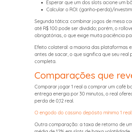
Esperar que um dos slots acione um bô
Calcular o ROI: (ganho‑perda)/investime
Segunda tática: combinar jogos de mesa com
até R$ 100 pode ser dividido; porém, o rollo
obrigatórias, o que exige muita paciência par
Efeito colateral: a maioria das plataformas
antes de sacar, o que significa que seu rea
completa.
Comparações que rev
Comparar jogar 1 real a comprar um café bar
entrega energia por 30 minutos, o real ofer
perda de 0,12 real.
O engodo do cassino depósito mínimo 1 real
Outra comparação: a taxa de retorno de um
média de 12% em slots de baixa volatilidade