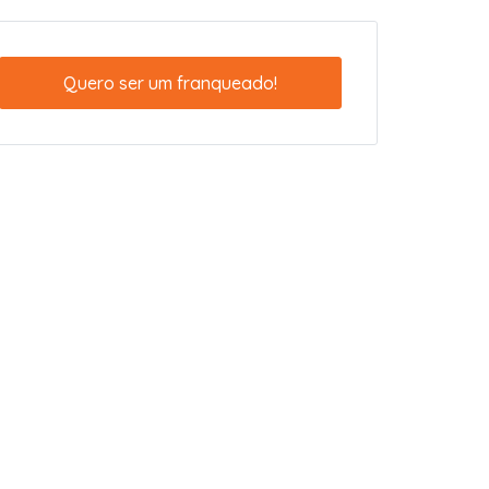
Quero ser um franqueado!