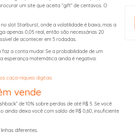
ocurar um site que aceita “gift” de centavos. O
o slot Starburst, onde a volatilidade é baixa, mas a
paga apenas 0,05 real, então são necessárias 20
possível de acontecer em 5 rodadas.
ui faz a conta mudar. Se a probabilidade de um
2, a esperança matemática ainda é negativa:
dos caça-níqueis digitais
uém vende
ashback” de 10% sobre perdas de até R$ 5. Se você
so ainda deixa você com saldo de R$ 0,60, insuficiente
linhas diferentes.