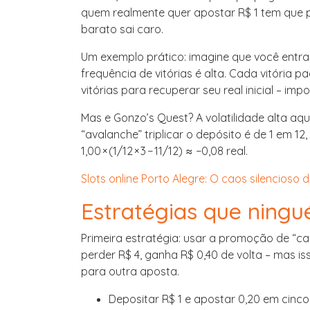
quem realmente quer apostar R$ 1 tem que pr
barato sai caro.
Um exemplo prático: imagine que você entra n
frequência de vitórias é alta. Cada vitória 
vitórias para recuperar seu real inicial – im
Mas e Gonzo’s Quest? A volatilidade alta aq
“avalanche” triplicar o depósito é de 1 em 1
1,00 × (1/12 × 3 − 11/12) ≈ −0,08 real.
Slots online Porto Alegre: O caos silencioso 
Estratégias que ning
Primeira estratégia: usar a promoção de “c
perder R$ 4, ganha R$ 0,40 de volta – mas is
para outra aposta.
Depositar R$ 1 e apostar 0,20 em cinco 