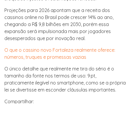
Projeções para 2026 apontam que a receita dos
cassinos online no Brasil pode crescer 14% ao ano,
chegando a R$ 9,8 bilhões em 2030, porém essa
expansão será impulsionada mais por jogadores
desesperados que por inovação real.
O que o cassino novo Fortaleza realmente oferece:
números, truques e promessas vazias
O único detalhe que realmente me tira do sério é o
tamanho da fonte nos termos de uso: 9 pt,
praticamente ilegível no smartphone, como se a própria
lei se divertisse em esconder cláusulas importantes.
Compartilhar:
Facebook
WhatsApp
LinkedIn
Email
Copy
Link