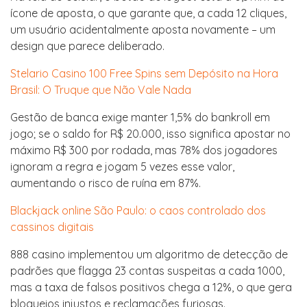
ícone de aposta, o que garante que, a cada 12 cliques,
um usuário acidentalmente aposta novamente – um
design que parece deliberado.
Stelario Casino 100 Free Spins sem Depósito na Hora
Brasil: O Truque que Não Vale Nada
Gestão de banca exige manter 1,5% do bankroll em
jogo; se o saldo for R$ 20.000, isso significa apostar no
máximo R$ 300 por rodada, mas 78% dos jogadores
ignoram a regra e jogam 5 vezes esse valor,
aumentando o risco de ruína em 87%.
Blackjack online São Paulo: o caos controlado dos
cassinos digitais
888 casino implementou um algoritmo de detecção de
padrões que flagga 23 contas suspeitas a cada 1000,
mas a taxa de falsos positivos chega a 12%, o que gera
bloqueios injustos e reclamações furiosas.