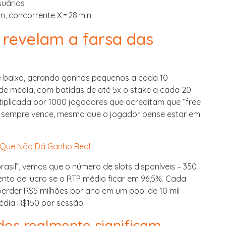
suários
, concorrente X = 28 min
 revelam a farsa das
de baixa, gerando ganhos pequenos a cada 10
ade média, com batidas de até 5x o stake a cada 20
ltiplicada por 1000 jogadores que acreditam que “free
asa sempre vence, mesmo que o jogador pense estar em
e Que Não Dá Ganho Real
sil”, vemos que o número de slots disponíveis – 350
nto de lucro se o RTP médio ficar em 96,5%. Cada
perder R$5 milhões por ano em um pool de 10 mil
dia R$150 por sessão.
dos realmente significam