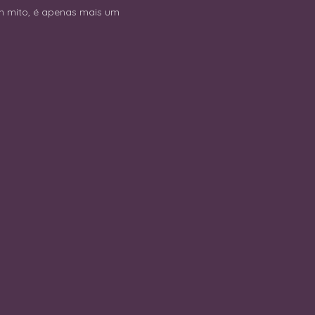
um mito, é apenas mais um