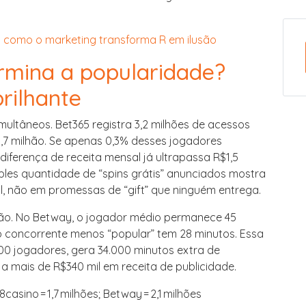
: como o marketing transforma R em ilusão
rmina a popularidade?
rilhante
multâneos. Bet365 registra 3,2 milhões de acessos
1,7 milhão. Se apenas 0,3% desses jogadores
iferença de receita mensal já ultrapassa R$1,5
les quantidade de “spins grátis” anunciados mostra
l, não em promessas de “gift” que ninguém entrega.
o. No Betway, o jogador médio permanece 45
 concorrente menos “popular” tem 28 minutos. Essa
000 jogadores, gera 34.000 minutos extra de
 mais de R$340 mil em receita de publicidade.
8casino = 1,7 milhões; Betway = 2,1 milhões