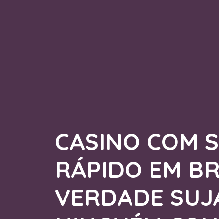
CASINO COM 
RÁPIDO EM BRA
VERDADE SUJ