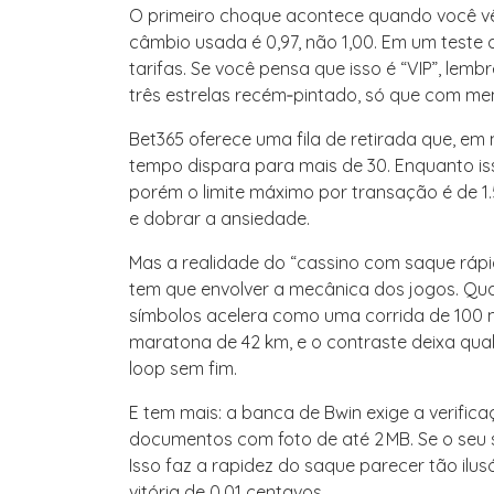
O primeiro choque acontece quando você vê
câmbio usada é 0,97, não 1,00. Em um teste 
tarifas. Se você pensa que isso é “VIP”, lem
três estrelas recém‑pintado, só que com me
Bet365 oferece uma fila de retirada que, em 
tempo dispara para mais de 30. Enquanto i
porém o limite máximo por transação é de 1.
e dobrar a ansiedade.
Mas a realidade do “cassino com saque rápid
tem que envolver a mecânica dos jogos. Qu
símbolos acelera como uma corrida de 100
maratona de 42 km, e o contraste deixa qu
loop sem fim.
E tem mais: a banca de Bwin exige a verific
documentos com foto de até 2 MB. Se o seu s
Isso faz a rapidez do saque parecer tão ilu
vitória de 0,01 centavos.