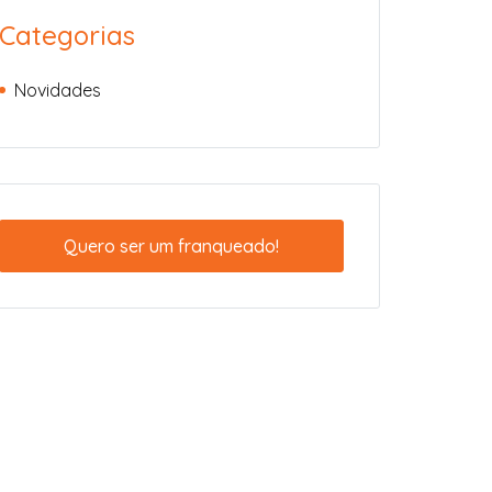
Categorias
Novidades
Quero ser um franqueado!