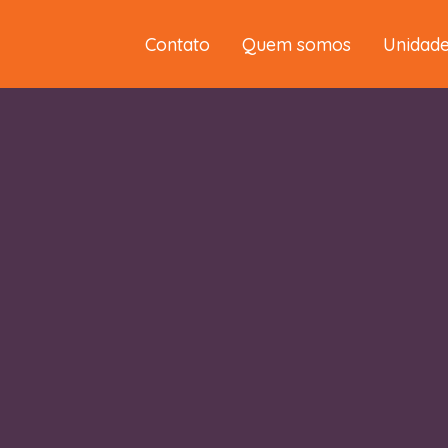
Contato
Quem somos
Unidad