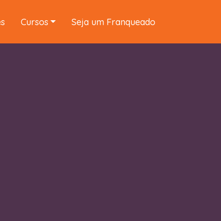
es
Cursos
Seja um Franqueado