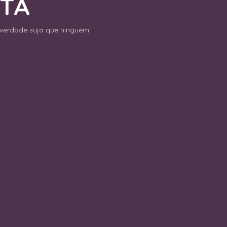
TA
 verdade suja que ninguém