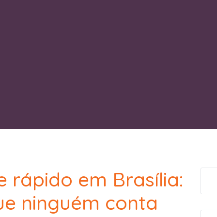
 rápido em Brasília:
ue ninguém conta