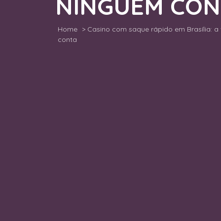
NINGUÉM CON
Home
>
Casino com saque rápido em Brasília: a
conta