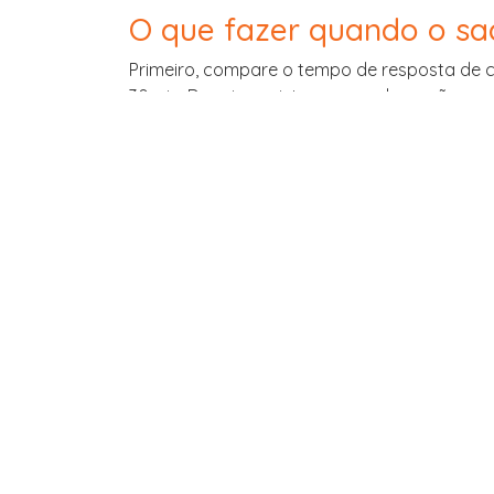
O que fazer quando o sa
Primeiro, compare o tempo de resposta de ca
30 min. Depois, registre uma reclamação ao s
aberto por mais de 72 horas, a única soluçã
Mas não se iluda: a maioria dos usuários nã
de conversão estiver abaixo de 0,98. Em um
reembolso parcial.
Because the system is built to maximize a ho
to deposit more. O cálculo final é simples: 2
reais perdidos, e ainda mais se contar o te
Or you can keep playing Starburst até o pró
mas isso leva mais tempo que esperar um sa
É irritante quando a interface mostra o botã
ler sem ampliar. Isso faz o processo ser mai