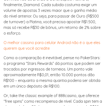
finalmente, Diamond. Cada subida costuma exigir um
volume de apostas 3 vezes maior que o ganho médio
do nível anterior. Ou seja, para passar de Ouro (R$500
de turnover) a Platina, você precisa apostar R$1.500,
mas só recebe R$30 de bônus, um retorno de 2% sobre
o esforço.
O melhor cassino para celular Android não é o que eles
querem que você acredite
Como a comparação é inevitável, pense no PokerStars:
o programa “Stars Rewards” dá pontos que podem ser
trocados por ingressos de torneios. Um ponto vale
aproximadamente R$0,01, então 10.000 pontos dão
R$100 – enquanto a mesma quantia poderia ser obtida
em um único depósito de R$100.
Or, take the classic example of 888casino, que oferece
“free spins” como recompensa de nível. Cada spin tem a