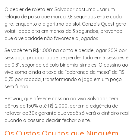
O dealer de roleta em Salvador costuma usar um
relógio de pulso que marca 7,8 segundos entre cada
giro, enquanto o algoritmo da slot Gonzo’s Quest gera
volatilidade alta em menos de 3 segundos, provando
que a velocidade não favorece o jogador.
Se você tem R$ 1.000 na conta e decide jogar 20% por
sessão, a probabilidade de perder tudo em 5 sessões é
de 0,81, segundo cálculo binomial simples. O cassino ao
vivo soma ainda a taxa de “cobrança de mesa” de R$
0,75 por rodada, transformando o jogo em um poço
sem fundo.
Betway, que oferece cassino ao vivo Salvador, tem
bônus de 150% até R$ 2.000, porém a exigência de
rollover de 30x garante que você só verá o dinheiro real
quando o cassino decidir fechar o site.
Os Custos Ocultos que Ninguém