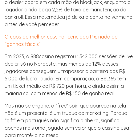
o dealer cobra em cada mão de blackjack, enquanto o
jogador ainda paga 2,2% de taxa de manutenção do
bankroll. Essa matemática já deixa a conta no vermelho
antes de você perceber.
O caos do melhor cassino licenciado Pix: nada de
“ganhos fáceis”
Em 2023, a 888casino registrou 1.342.000 sessões de live
dealer só no Nordeste, mas menos de 12% desses
jogadores conseguem ultrapassar a barreira dos R$
5.000 de lucro líquido. Em comparação, a Bet365 tem
um ticket médio de R$ 720 por hora, e ainda assim a
maioria sai com menos de R$ 150 de ganho real.
Mas não se engane: o “free” spin que aparece na tela
não é um presente, é um truque de marketing. Porque
“gift” em português não significa dinheiro, significa
apenas mais uma jogada sem valor que o cassino usa
para mantê-lo na mesa.