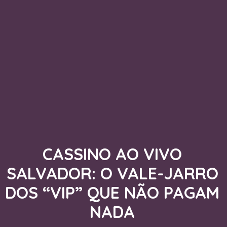
CASSINO AO VIVO
SALVADOR: O VALE-JARRO
DOS “VIP” QUE NÃO PAGAM
NADA