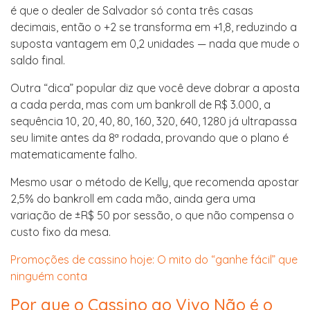
é que o dealer de Salvador só conta três casas
decimais, então o +2 se transforma em +1,8, reduzindo a
suposta vantagem em 0,2 unidades — nada que mude o
saldo final.
Outra “dica” popular diz que você deve dobrar a aposta
a cada perda, mas com um bankroll de R$ 3.000, a
sequência 10, 20, 40, 80, 160, 320, 640, 1280 já ultrapassa
seu limite antes da 8ª rodada, provando que o plano é
matematicamente falho.
Mesmo usar o método de Kelly, que recomenda apostar
2,5% do bankroll em cada mão, ainda gera uma
variação de ±R$ 50 por sessão, o que não compensa o
custo fixo da mesa.
Promoções de cassino hoje: O mito do “ganhe fácil” que
ninguém conta
Por que o Cassino ao Vivo Não é o