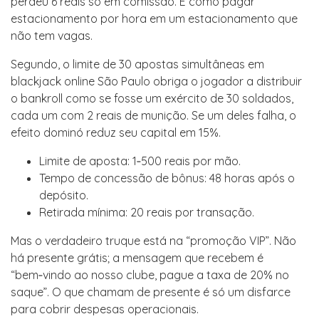
perdeu 6 reais só em comissão. É como pagar
estacionamento por hora em um estacionamento que
não tem vagas.
Segundo, o limite de 30 apostas simultâneas em
blackjack online São Paulo obriga o jogador a distribuir
o bankroll como se fosse um exército de 30 soldados,
cada um com 2 reais de munição. Se um deles falha, o
efeito dominó reduz seu capital em 15%.
Limite de aposta: 1‑500 reais por mão.
Tempo de concessão de bônus: 48 horas após o
depósito.
Retirada mínima: 20 reais por transação.
Mas o verdadeiro truque está na “promoção VIP”. Não
há presente grátis; a mensagem que recebem é
“bem‑vindo ao nosso clube, pague a taxa de 20% no
saque”. O que chamam de presente é só um disfarce
para cobrir despesas operacionais.