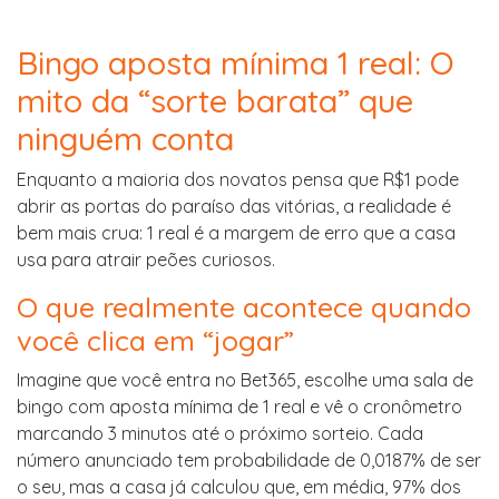
Bingo aposta mínima 1 real: O
mito da “sorte barata” que
ninguém conta
Enquanto a maioria dos novatos pensa que R$1 pode
abrir as portas do paraíso das vitórias, a realidade é
bem mais crua: 1 real é a margem de erro que a casa
usa para atrair peões curiosos.
O que realmente acontece quando
você clica em “jogar”
Imagine que você entra no Bet365, escolhe uma sala de
bingo com aposta mínima de 1 real e vê o cronômetro
marcando 3 minutos até o próximo sorteio. Cada
número anunciado tem probabilidade de 0,0187% de ser
o seu, mas a casa já calculou que, em média, 97% dos