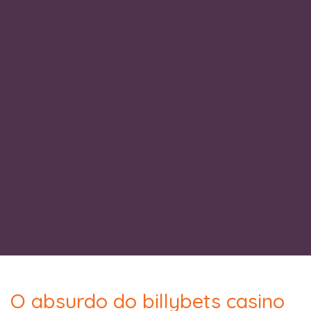
O absurdo do billybets casino