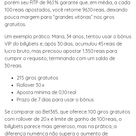
porém seu RTP de 96,1 % garante que, em média, a cada
100 reais apostados, você retorne 96,10 reais, deixando
pouca margem para “grandes vitórias” nos giros
gratuitos.
Um exemplo prático: Maria, 34 anos, tentou usar o bônus
VIP do billybets e, após 30 dias, acumulou 45 reais de
lucro bruto, mas precisou apostar 1.350 reais para
cumprir o requisito, terminando com um saldo de
30 reais.
215 giros gratuitos
Rollover 30 x
Aposta mínima de 0,10 real
Prazo de 7 dias para usar o bônus
Se comparar ao Bet365, que oferece 100 giros gratuitos
com rollover de 20 x e limite de ganho de 100 reais, o
billybets parece mais generoso, mas na prática, a
diferença numérica não supera o aumento de