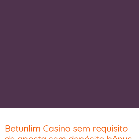
Betunlim Casino sem requisito
de aposta sem depósito bônus