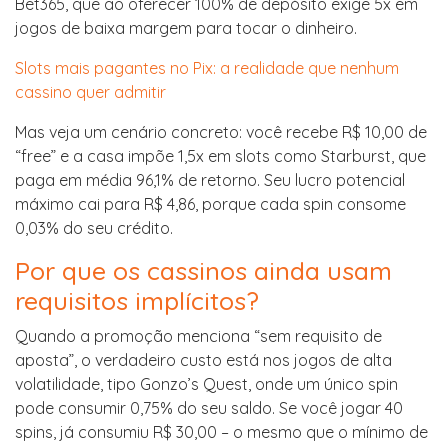
Bet365, que ao oferecer 100% de depósito exige 5x em
jogos de baixa margem para tocar o dinheiro.
Slots mais pagantes no Pix: a realidade que nenhum
cassino quer admitir
Mas veja um cenário concreto: você recebe R$ 10,00 de
“free” e a casa impõe 1,5x em slots como Starburst, que
paga em média 96,1% de retorno. Seu lucro potencial
máximo cai para R$ 4,86, porque cada spin consome
0,03% do seu crédito.
Por que os cassinos ainda usam
requisitos implícitos?
Quando a promoção menciona “sem requisito de
aposta”, o verdadeiro custo está nos jogos de alta
volatilidade, tipo Gonzo’s Quest, onde um único spin
pode consumir 0,75% do seu saldo. Se você jogar 40
spins, já consumiu R$ 30,00 – o mesmo que o mínimo de