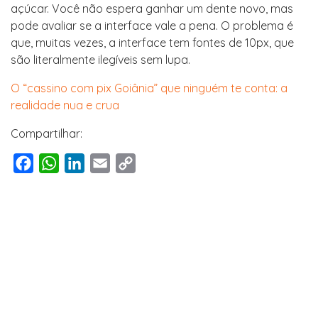
açúcar. Você não espera ganhar um dente novo, mas
pode avaliar se a interface vale a pena. O problema é
que, muitas vezes, a interface tem fontes de 10px, que
são literalmente ilegíveis sem lupa.
O “cassino com pix Goiânia” que ninguém te conta: a
realidade nua e crua
Compartilhar:
Facebook
WhatsApp
LinkedIn
Email
Copy
Link