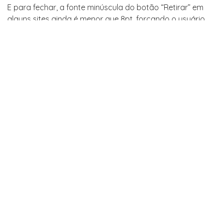
E para fechar, a fonte minúscula do botão “Retirar” em
alguns sites ainda é menor que 8pt, forçando o usuário
a usar lupa virtual. Isso realmente me tira o sono.
Compartilhar:
Facebook
WhatsApp
LinkedIn
Email
Copy
Link
Categorias
Novidades