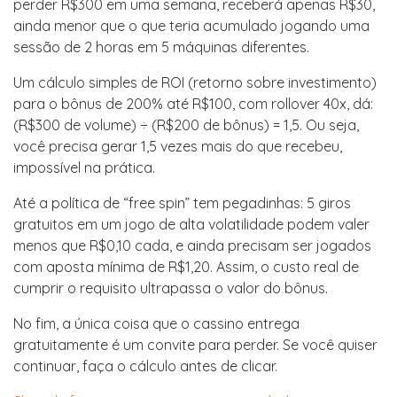
perder R$300 em uma semana, receberá apenas R$30,
ainda menor que o que teria acumulado jogando uma
sessão de 2 horas em 5 máquinas diferentes.
Um cálculo simples de ROI (retorno sobre investimento)
para o bônus de 200% até R$100, com rollover 40x, dá:
(R$300 de volume) ÷ (R$200 de bônus) = 1,5. Ou seja,
você precisa gerar 1,5 vezes mais do que recebeu,
impossível na prática.
Até a política de “free spin” tem pegadinhas: 5 giros
gratuitos em um jogo de alta volatilidade podem valer
menos que R$0,10 cada, e ainda precisam ser jogados
com aposta mínima de R$1,20. Assim, o custo real de
cumprir o requisito ultrapassa o valor do bônus.
No fim, a única coisa que o cassino entrega
gratuitamente é um convite para perder. Se você quiser
continuar, faça o cálculo antes de clicar.