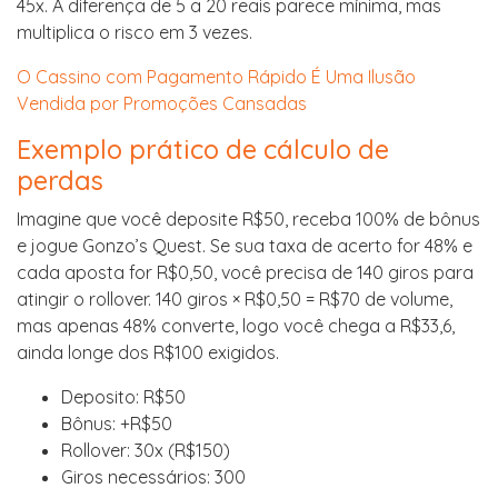
45x. A diferença de 5 a 20 reais parece mínima, mas
multiplica o risco em 3 vezes.
O Cassino com Pagamento Rápido É Uma Ilusão
Vendida por Promoções Cansadas
Exemplo prático de cálculo de
perdas
Imagine que você deposite R$50, receba 100% de bônus
e jogue Gonzo’s Quest. Se sua taxa de acerto for 48% e
cada aposta for R$0,50, você precisa de 140 giros para
atingir o rollover. 140 giros × R$0,50 = R$70 de volume,
mas apenas 48% converte, logo você chega a R$33,6,
ainda longe dos R$100 exigidos.
Deposito: R$50
Bônus: +R$50
Rollover: 30x (R$150)
Giros necessários: 300