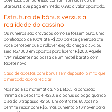
potencial. Compare isso com um spin clássico de
Starburst, que paga em média 0,98x o valor apostado.
Estrutura de bônus versus a
realidade do cassino
Os números são cravados como se fossem ouro. Uma
bonificação de 100% até R$200 parece generosa até
você perceber que o rollover exigido chega a 35x, ou
seja, R$7.000 em apostas para liberar R$200. Aquele
“VIP” reluzente não passa de um motel barato com
tapete novo.
Casa de apostas com bônus sem depósito: o mito que
o mercado adora reciclar
Mas não é só matemática. No Bet365, a condição
mínima de depósito é R$20, e o bônus só paga quando
o saldo ultrapassa R$150. Em contraste, 888casino
permite iniciar com R$5, mas aumenta o turnover para