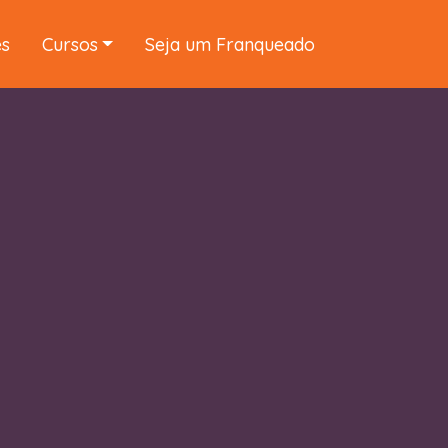
es
Cursos
Seja um Franqueado