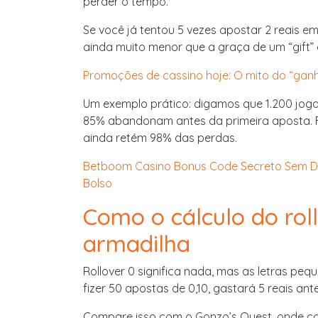
perder o tempo.
Se você já tentou 5 vezes apostar 2 reais em
ainda muito menor que a graça de um “gift” 
Promoções de cassino hoje: O mito do “ganh
Um exemplo prático: digamos que 1.200 joga
85% abandonam antes da primeira aposta. F
ainda retém 98% das perdas.
Betboom Casino Bonus Code Secreto Sem Dep
Bolso
Como o cálculo do rol
armadilha
Rollover 0 significa nada, mas as letras peq
fizer 50 apostas de 0,10, gastará 5 reais a
Compare isso com o Gonzo’s Quest, onde cad