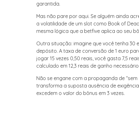
garantida.
Mas não pare por aqui. Se alguém ainda acre
a volatilidade de um slot como Book of Dea
mesma lógica que a betfive aplica ao seu bôn
Outra situação: imagine que você tenha 30 
depósito. A taxa de conversão de 1 euro para
jogar 15 vezes 0,50 reais, você gasta 7,5 re
calculado em 12,3 reais de ganho necessário
Não se engane com a propaganda de “sem rol
transforma a suposta ausência de exigência
excedem o valor do bônus em 3 vezes.
E ainda tem a cláusula de tempo: o bônus ex
sessão, tem apenas 96 minutos para cumprir 
maratona de 10 km em 30 minutos – impossív
Então, quando a betfive anuncia “bônus sem