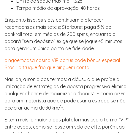
Limite de saque máximo: R$25
Tempo médio de aprovação: 48 horas
Enquanto isso, os slots continuam a oferecer
recompensas mais táteis; Starburst paga 5 % do
bankroll total em médias de 200 spins, enquanto o
bacará “sem depósito” exige que se jogue 45 minutos
para gerar um único ponto de fidelidade.
bingoemcasa casino VIP bonus code bônus especial
Brasil: o truque frio que ninguém conta
Mas, ah, a ironia dos termos: a cláusula que proíbe a
utilização de estratégias de aposta progressiva elimina
qualquer chance de maximizar o “bônus”. É como dizer
para um motorista que ele pode usar a estrada se não
acelerar acima de 30 km/h.
E tem mais: a maioria das plataformas usa o termo “VIP”
entre aspas, como se fosse um selo de elite, porém, ao