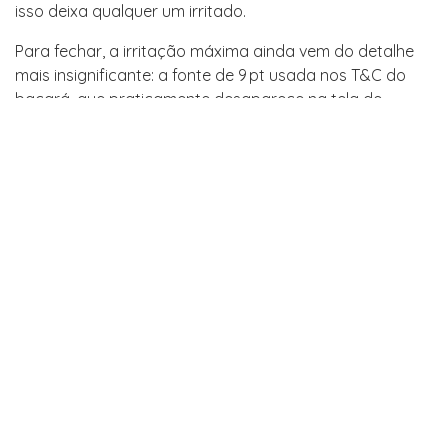
isso deixa qualquer um irritado.
Para fechar, a irritação máxima ainda vem do detalhe
mais insignificante: a fonte de 9 pt usada nos T&C do
bacará, que praticamente desaparece na tela de
celular, forçando o usuário a ampliar tudo como se
estivesse lendo um pergaminho antigo.
Compartilhar:
Facebook
WhatsApp
LinkedIn
Email
Copy
Link
Categorias