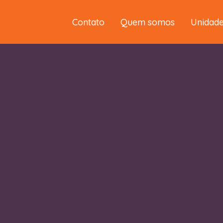
Contato
Quem somos
Unidad