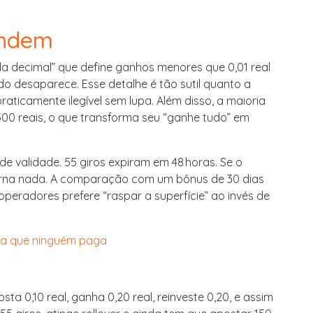
ondem
ula decimal” que define ganhos menores que 0,01 real
do desaparece. Esse detalhe é tão sutil quanto a
aticamente ilegível sem lupa. Além disso, a maioria
 500 reais, o que transforma seu “ganhe tudo” em
e validade. 55 giros expiram em 48 horas. Se o
torna nada. A comparação com um bônus de 30 dias
operadores prefere “raspar a superfície” ao invés de
tória que ninguém paga
ta 0,10 real, ganha 0,20 real, reinveste 0,20, e assim