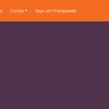
es
Cursos
Seja um Franqueado