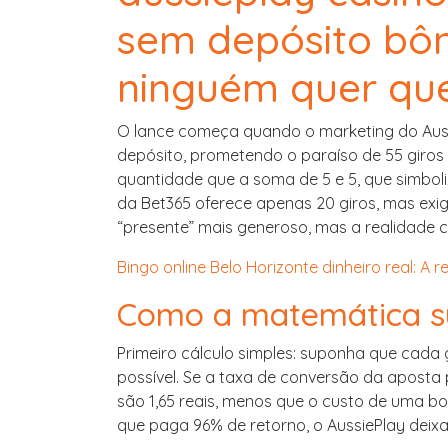
sem depósito bôn
ninguém quer qu
O lance começa quando o marketing do Auss
depósito, prometendo o paraíso de 55 giros
quantidade que a soma de 5 e 5, que simbo
da Bet365 oferece apenas 20 giros, mas exig
“presente” mais generoso, mas a realidade 
Bingo online Belo Horizonte dinheiro real: A
Como a matemática s
Primeiro cálculo simples: suponha que cada gi
possível. Se a taxa de conversão da aposta 
são 1,65 reais, menos que o custo de uma bo
que paga 96% de retorno, o AussiePlay deixa