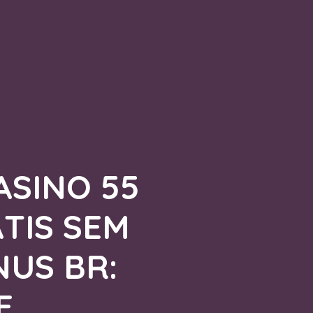
ASINO 55
TIS SEM
US BR:
E