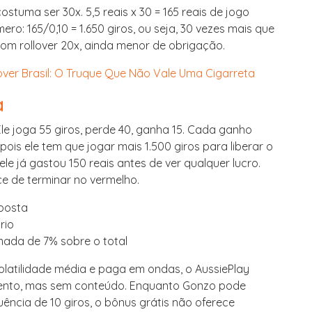
ostuma ser 30x. 5,5 reais x 30 = 165 reais de jogo
ro: 165/0,10 = 1.650 giros, ou seja, 30 vezes mais que
 com rollover 20x, ainda menor de obrigação.
ver Brasil: O Truque Que Não Vale Uma Cigarreta
a
Ele joga 55 giros, perde 40, ganha 15. Cada ganho
Depois ele tem que jogar mais 1.500 giros para liberar o
 ele já gastou 150 reais antes de ver qualquer lucro.
e de terminar no vermelho.
aposta
rio
ada de 7% sobre o total
latilidade média e paga em ondas, o AussiePlay
hento, mas sem conteúdo. Enquanto Gonzo pode
ência de 10 giros, o bônus grátis não oferece