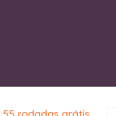
 55 rodadas grátis