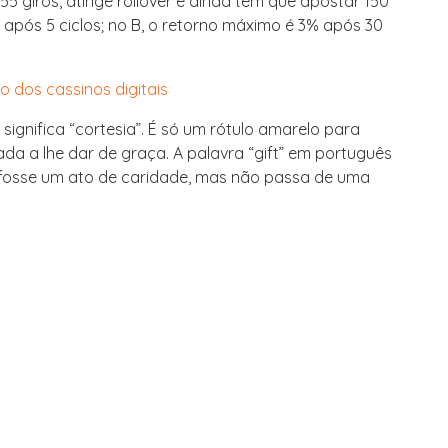
55 giros, atinge rollover e ainda tem que apostar 150
 após 5 ciclos; no B, o retorno máximo é 3% após 30
o dos cassinos digitais
ignifica “cortesia”. É só um rótulo amarelo para
da a lhe dar de graça. A palavra “gift” em português
 fosse um ato de caridade, mas não passa de uma
ra frustração
os, o pagamento pode ser atrasado em 72 horas.
nte” como se fosse um lembrete de que o cassino
slot Mega Joker paga instantaneamente, mostrando
rno, não nas probabilidades.
m o valor máximo de saque a 100 reais para bônus não
ar 55 giros em algo maior que um almoço barato. Se
eais da LeoVegas, fica claro que AussiePlay prefere