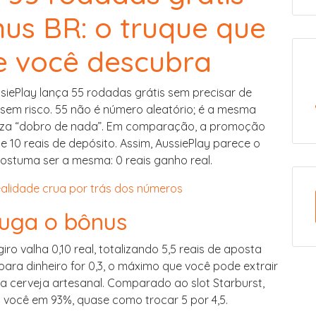
us BR: o truque que
e você descubra
iePlay lança 55 rodadas grátis sem precisar de
 sem risco. 55 não é número aleatório; é a mesma
liza “dobro de nada”. Em comparação, a promoção
e 10 reais de depósito. Assim, AussiePlay parece o
costuma ser a mesma: 0 reais ganho real.
 realidade crua por trás dos números
uga o bônus
ro valha 0,10 real, totalizando 5,5 reais de aposta
para dinheiro for 0,3, o máximo que você pode extrair
a cerveja artesanal. Comparado ao slot Starburst,
 você em 93%, quase como trocar 5 por 4,5.