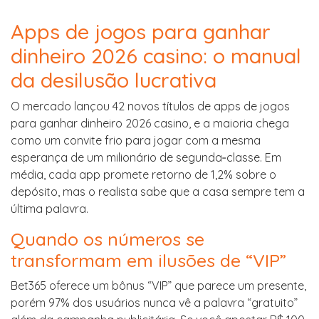
Apps de jogos para ganhar
dinheiro 2026 casino: o manual
da desilusão lucrativa
O mercado lançou 42 novos títulos de apps de jogos
para ganhar dinheiro 2026 casino, e a maioria chega
como um convite frio para jogar com a mesma
esperança de um milionário de segunda‑classe. Em
média, cada app promete retorno de 1,2% sobre o
depósito, mas o realista sabe que a casa sempre tem a
última palavra.
Quando os números se
transformam em ilusões de “VIP”
Bet365 oferece um bônus “VIP” que parece um presente,
porém 97% dos usuários nunca vê a palavra “gratuito”