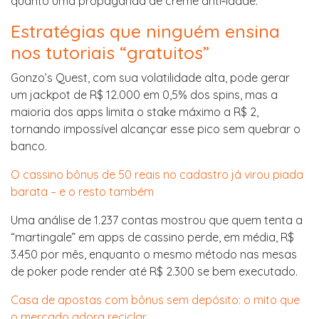
quanto uma propaganda de creme anti‑idade.
Estratégias que ninguém ensina
nos tutoriais “gratuitos”
Gonzo’s Quest, com sua volatilidade alta, pode gerar
um jackpot de R$ 12.000 em 0,5% dos spins, mas a
maioria dos apps limita o stake máximo a R$ 2,
tornando impossível alcançar esse pico sem quebrar o
banco.
O cassino bônus de 50 reais no cadastro já virou piada
barata – e o resto também
Uma análise de 1.237 contas mostrou que quem tenta a
“martingale” em apps de cassino perde, em média, R$
3.450 por mês, enquanto o mesmo método nas mesas
de poker pode render até R$ 2.300 se bem executado.
Casa de apostas com bônus sem depósito: o mito que
o mercado adora reciclar