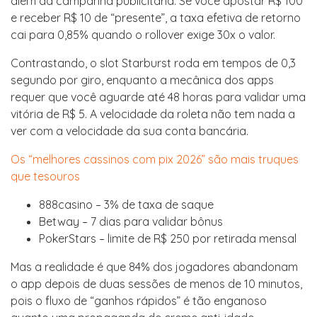
além da campanha publicitária. Se você apostar R$ 100
e receber R$ 10 de “presente”, a taxa efetiva de retorno
cai para 0,85% quando o rollover exige 30x o valor.
Contrastando, o slot Starburst roda em tempos de 0,3
segundo por giro, enquanto a mecânica dos apps
requer que você aguarde até 48 horas para validar uma
vitória de R$ 5. A velocidade da roleta não tem nada a
ver com a velocidade da sua conta bancária.
Os “melhores cassinos com pix 2026” são mais truques
que tesouros
888casino – 3% de taxa de saque
Betway – 7 dias para validar bônus
PokerStars – limite de R$ 250 por retirada mensal
Mas a realidade é que 84% dos jogadores abandonam
o app depois de duas sessões de menos de 10 minutos,
pois o fluxo de “ganhos rápidos” é tão enganoso