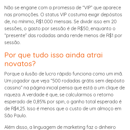
Não se engane com a promessa de “VIP” que aparece
nas promoções. O status VIP costuma exigir depósitos
de, no mínimo, R$1.000 mensais. Se dividir isso em 20
sessões, o gasto por sessão é de R$50, enquanto o
“presente” das rodadas ainda rende menos de R$1 por
sessão.
Por que tudo isso ainda atrai
novatos?
Porque a ilusão de lucro rápido funciona como um imã.
Um jogador que veja “500 rodadas grátis sem depósito
cassino” na página inicial pensa que está a um clique de
riqueza. A verdade é que, se calcularmos o retorno
esperado de 0,85% por spin, o ganho total esperado é
de R$4,25. Isso é menos que o custo de um almoço em
São Paulo.
Além disso, a linguagem de marketing faz o dinheiro